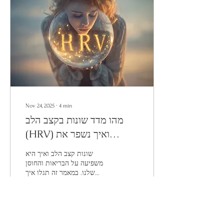
Nov 24, 2025
∙
4
min
מהו מדד שונות בקצב הלב
(HRV) ואיך נשפר את
הבריאות ואת איכות החיים
שונות קצב הלב ואיך היא
בקלות ובחינם באמצעותו
משפיעה על הבריאות והחוסן
שלנו. במאמר זה תגלו איך
טכניקת נשימה עוצמתית זו
משפרת את התפקוד היומיומי
שלנו
49
0
2