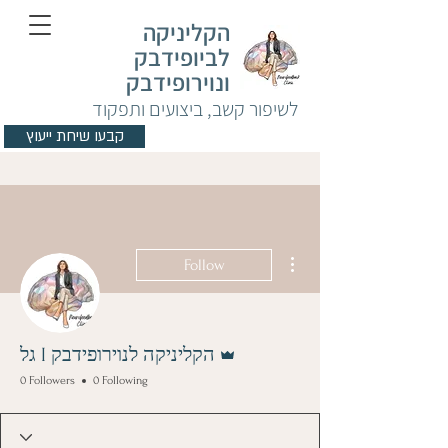
הקליניקה
לביופידבק
ונוירופידבק
לשיפור קשב, ביצועים ותפקוד
קבעו שיחת ייעוץ
More actions
Follow
Admin
גל I הקליניקה לנוירופידבק
0 Followers
0 Following