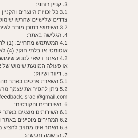
3. קניין רוחני:
3.1 כל זכויות היוצרים והקנ
צדדים שלישיים שהרשו שימוש
3.2 השימוש בתוכן מותר לשימוש אישי בלבד ולא מסחרי, אלא אם ניתנה הסכמה בכתב.
4. הגלישה באתר:
אוטומטי או בלתי חוקי; (4) לא להעביר סיסמה או תוכן לאחרים.
4.2 האתר רשאי למנוע שימו
או פעולה המונעת שימוש של 
5. דיוור ושיווק:
5.1 השארת פרטים באתר מהווה הסכמה לקבלת דיוור שיווקי, מידע ועדכונים, בהתאם למדיניות הפרטיות.
5.2 ניתן להסיר את עצמך מר
ofeedback.israel@gmail.com.
6. השירותים והקורסים:
6.1 השירותים מוצגים באתר לפי שיקול דעת האתר.
6.2 המחירים מופיעים באתר וניתנים לשינוי בכל עת.
6.3 האתר אינו מחויב להציע מגוון מסוים של שירותים או קורסים.
7. הרשמה ורכישה: