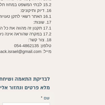
15.2 לבתי המשפט במחוז תל אביב סמכות ייחודית בכל עניין הקשור לתקנון.
16. דיוק ותיקונים:
16.1 האתר רשאי לתקן טעויות, אי-דיוקים או שגיאות בכל עת.
17. שונות:
17.1 תקנון זה מהווה את כל ההסכמות בנוגע לשימוש באתר.
17.2 במקרה שהוראה אינה ניתנת לאכיפה, שאר ההוראות יישארו בתוקף.
18. צור קשר:
טלפון: 054-4862135
מייל: info.biofeedback.israel@gmail.com
לבדיקת התאמה ושיחת י
מלא פרטים ונחזור אלי
שם