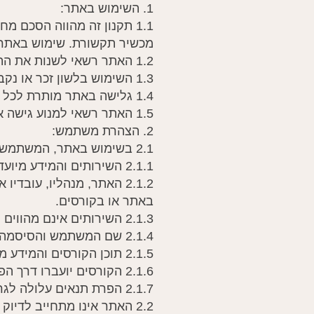
1. השימוש באתר:
1.1 תקנון זה מהווה הסכם 
מכשיר תקשורת. שימוש באתר 
1.2 האתר רשאי לשנות את התקנון מעת לעת לפי שיקול דעתו, ומועד החלת השינוי יהיה מרגע פרסומו באתר.
1.3 השימוש בלשון זכר או נקבה הוא מטעמי נוחות בלבד.
1.4 גלישה באתר מותרת לכל גיל. משתמש מתחת לגיל 18 מחויב באישור הורה או אפוטרופוס.
1.5 האתר רשאי למנוע גישה או לחסום משתמש בכל עת וללא הודעה מוקדמת.
2. הצהרת משתמש:
2.1 בשימוש באתר, המשתמש מצהיר ומסכים כי:
2.1.1 השירותים והמידע מיועדים לשימוש אישי בלבד וכל פעולה בעקבותיהם היא באחריות המשתמש.
2.1.2 האתר, מנהליו, עוב
באתר או בקורסים.
2.1.3 השירותים אינם מהווים תחליף לייעוץ מקצועי, רפואי, פיננסי או השקעות.
2.1.4 שם המשתמש והסיסמה אישיים ואסור להעבירם לאחר.
2.1.5 תוכן הקורסים והמידע מוגן בזכויות יוצרים ואסור להפיץ או להשתמש בו שלא למטרת לימוד אישי.
2.1.6 הקורסים יועברו דרך הפלטפורמה שתיקבע על ידי האתר, כולל הורדה או צפייה מקוונת, בכפוף לאישור האתר.
2.1.7 הפרת תנאים עלולה לגרום לניתוק המשתמש וביטול זכויותיו.
2.2 האתר אינו מתחייב לדיוק מלא של התוכן ולא יישא באחריות לנזקים או טעויות.