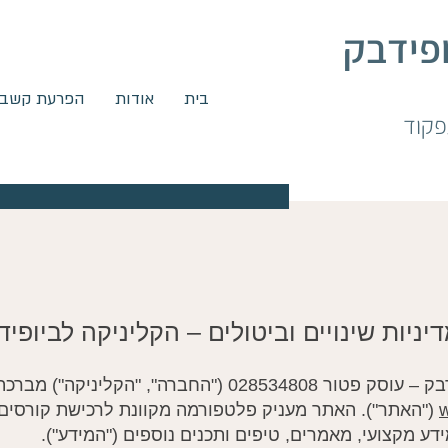
ופידבק
בית
אודות
הפרעת קשב (ADHD
יניות שינויים וביטולים – הקליניקה לביופיד
, "הקליניקה") מברכת אתכם לגלוש באתר
w
("האתר"). האתר מעניק פלטפורמה מקוונת לרכישת קורסים ד
מידע מקצועי, מאמרים, טיפים ותכנים נוספים ("המידע").