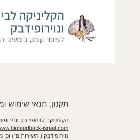
הקליניקה לבי
ונוירופידבק
לשיפור קשב, ביצועים ותפקוד
תקנון, תנאי שימוש ומד
הקליניקה לביופידבק ונוירופידבק – עוסק פטור 028534808 ("החברה"
ww.biofeedback-israel.com
נוירופידבק ("השירותים") וכן 