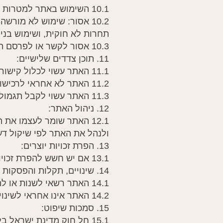
10.1 השימוש באתר למטרות אישיות בלבד.
10.2 אסור: שימוש לא מורש
תחרות לא חוקית, ושימוש בניג
10.3 אסור לקשר או לפרסם תוכן מהאתר אלא לפי הכללים המפורטים.
11. תוכן צדדים שלישיים:
11.1 האתר עשוי לכלול קישורים ותכנים של צדדים שלישיים, שאינם מנוטרים על ידו.
11.2 האתר לא אחראי לרכישות או מידע המגיע מצדדים שלישיים.
11.3 האתר עשוי לקבל תגמול עבור פרסום תוכן או שיתופי פעולה.
12. ניהול האתר:
12.1 האתר שומר לעצמו את
ולנהל את האתר לפי שיקול דע
13. הפרת זכויות יוצרים:
13.1 אם יש חשש להפרת זכויות יוצרים באתר, יש לפנות ל-info.biofeedback.israel@gmail.com.
14. שינויים, תקלות והפסקות שירות:
14.1 האתר רשאי לשנות או להסיר תוכן לפי שיקול דעתו.
14.2 האתר אינו אחראי לשינויים, השעיות, הפסקות שירות, תקלות טכניות או נזקים.
15. סמכות שיפוט:
15.1 חל חוק מדינת ישראל בלבד.