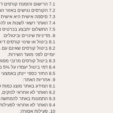
7.1 הרישום והזמנת קורסים דורשים פרטי משתמש ודואר אלקטרוני פעיל.
7.2 הקורסים נגישים באזור האישי או דרך פלטפורמות אחרות, בהתאם לשיקול דעת האתר.
7.3 סיסמה אישית היא אישית והמשתמש אחראי לכל שימוש בחשבונו.
7.4 האתר רשאי לשנות או להסיר שם משתמש במקרה שהוא לא הולם.
7.5 התשלום יתבצע בכרטיס אשראי או אמצעי תשלום אחר, בכפוף לאישור חברת האשראי.
8. מדיניות שינויים וביטולים:
8.1 ביטול או שינוי קורסים דיגיטליים עם גישה מיידית לתכנים אינו אפשרי, בהתאם לחוק הגנת הצרכן.
יומיים לפני מועד השירות.
8.3 ביטול קורסים מרובי מפגשים ייתאפשר בתוך 14 ימים, והחזר יחסי בהתאם למועד המפגשים שניתנו.
8.4 דמי ביטול יעמדו על 5% מסכום הקורס או 100 ש"ח, לפי הנמוך מביניהם.
8.5 החזר כספי יינתן באמצעי התשלום בו בוצעה העסקה.
9. אחריות האתר:
9.1 המידע באתר מוצג כמות שהוא ואינו מהווה הבטחה או ייעוץ מקצועי.
9.2 האתר לא אחראי לנזקים, הפסדים, טעויות טכניות או אי-דיוקים בתכנים.
9.3 התמונות באתר להמחשה בלבד; יתכנו הבדלים בין התוכן באתר לבין המוצר או השירות בפועל.
9.4 האתר לא אחראי לפעילות צדדים שלישיים או רכישות דרכם.
10. פעילות אסורה: